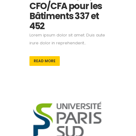
CFO/CFA pour les
Bâtiments 337 et
452
Lorem ipsum dolor sit amet. Duis aute
irure dolor in reprehenderit...
READ MORE