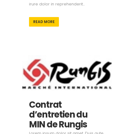
irure dolor in reprehenderit...
READ MORE
Contrat
d’entretien du
MIN de Rungis
Lorem ipsum dolor sit amet. Duis aute