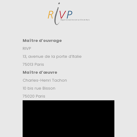
Maître d’ouvrage
RIVP
13, avenue de la porte d’Italie
75013 Paris
Maître d’
œuvre
Charles-Henri Tachon
10 bis rue Bisson
75020 Paris