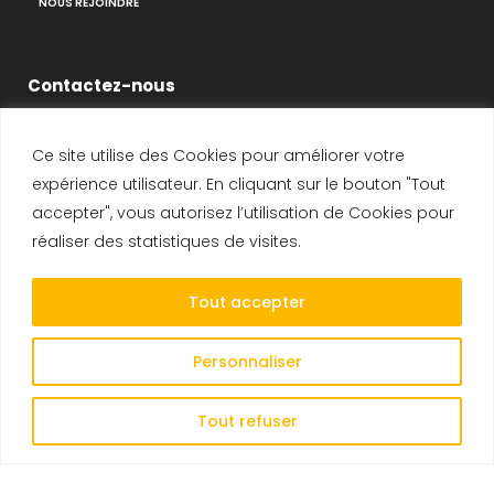
NOUS REJOINDRE
Contactez-nous
Ce site utilise des Cookies pour améliorer votre
14-16 Voie de Montavas
expérience utilisateur. En cliquant sur le bouton "Tout
91320 Wissous
accepter", vous autorisez l’utilisation de Cookies pour
SIRET : 408 231 447 00025
réaliser des statistiques de visites.
Tél :
+33 1 69 19 47 47
Tout accepter
Fax :
+33 1 69 19 47 48
E-mail :
CONTACT
Personnaliser
Tout refuser