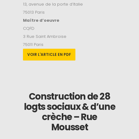
13, avenue de la porte d’Italie
75013 Paris
Maître d’oeuvre
CQFD
3 Rue Saint Ambroise
75011 Paris
VOIR L'ARTICLE EN PDF
Construction de 28
logts sociaux & d’une
crèche – Rue
Mousset