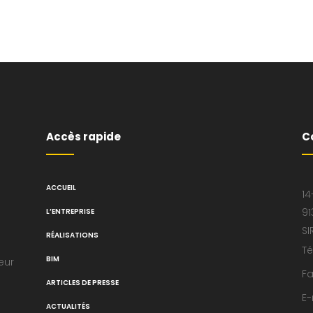
Accès rapide
C
ACCUEIL
14
91
L’ENTREPRISE
SI
RÉALISATIONS
Té
BIM
eur
Fa
ARTICLES DE PRESSE
E-
ACTUALITÉS