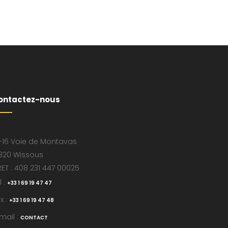
ontactez-nous
-16 Voie de Montavas
320 Wissous
RET : 408 231 447 00025
l :
+33 1 69 19 47 47
x :
+33 1 69 19 47 48
mail :
CONTACT