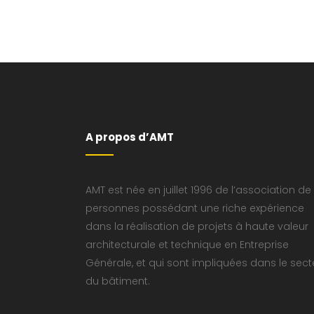
A propos d’AMT
AMT est née en juillet 1996 de l’association de
personnes possédant une riche expérience
dans la réalisation de projets à haute valeur
architecturale et technique en Entreprise
Générale, et qui sont impliquées dans le sect
du bâtiment.