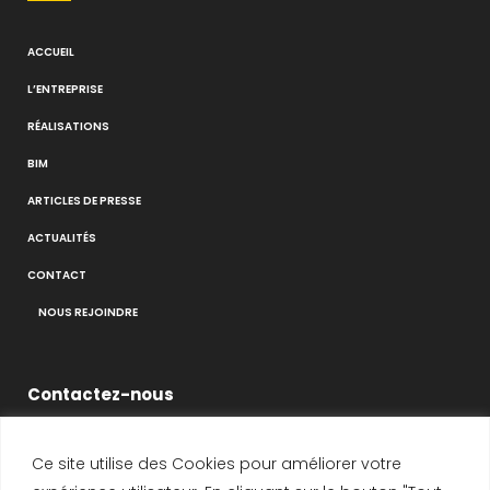
ACCUEIL
L’ENTREPRISE
RÉALISATIONS
BIM
ARTICLES DE PRESSE
ACTUALITÉS
CONTACT
NOUS REJOINDRE
Contactez-nous
Ce site utilise des Cookies pour améliorer votre
14-16 Voie de Montavas