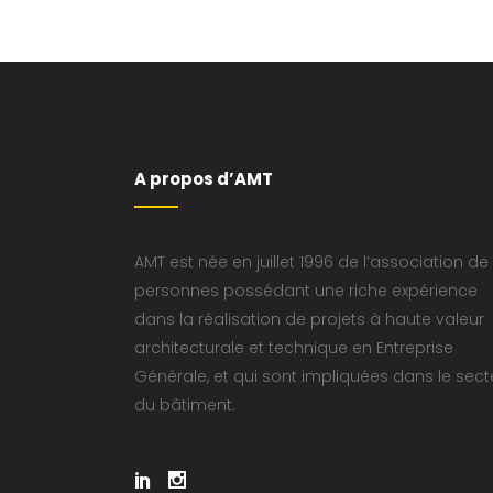
A propos d’AMT
AMT est née en juillet 1996 de l’association de
personnes possédant une riche expérience
dans la réalisation de projets à haute valeur
architecturale et technique en Entreprise
Générale, et qui sont impliquées dans le sect
du bâtiment.