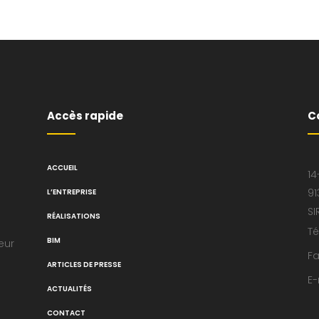
Accès rapide
C
ACCUEIL
14
91
L’ENTREPRISE
SI
RÉALISATIONS
Té
BIM
eur
Fa
ARTICLES DE PRESSE
E-
ACTUALITÉS
CONTACT