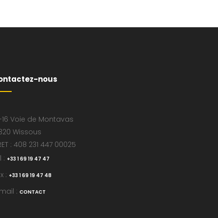
ontactez-nous
-16 Voie de Montavas
320 Wissous
RET : 408 231 447 00025
l :
+33 1 69 19 47 47
x :
+33 1 69 19 47 48
mail :
CONTACT