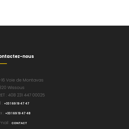
ontactez-nous
-16 Voie de Montavas
320 Wissous
RET : 408 231 447 00025
l :
+33 1 69 19 47 47
x :
+33 1 69 19 47 48
mail :
CONTACT