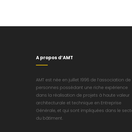
A propos d’AMT
AMT est née en juillet 1996 de l’association de
personnes possédant une riche expérience
dans la réalisation de projets à haute valeur
architecturale et technique en Entreprise
Générale, et qui sont impliquées dans le sect
du bâtiment.