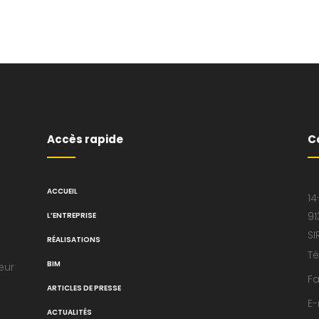
Accès rapide
C
ACCUEIL
14
91
L’ENTREPRISE
SI
RÉALISATIONS
Té
BIM
eur
Fa
ARTICLES DE PRESSE
E-
ACTUALITÉS