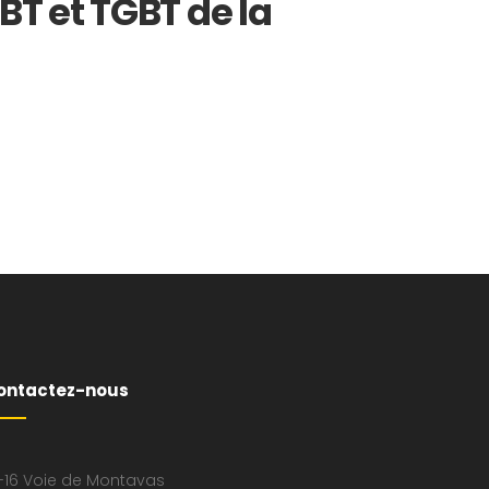
T et TGBT de la
ontactez-nous
-16 Voie de Montavas