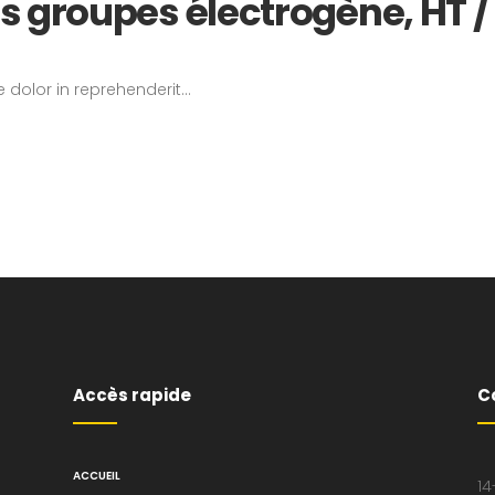
groupes électrogène, HT / B
 dolor in reprehenderit...
Accès rapide
C
ACCUEIL
14