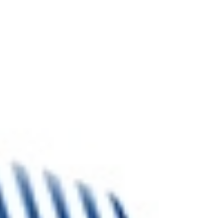
 1 69 19 47 47
14-16 Voie de Montavas 91320 Wissous
ACTUALITÉS
CONTACT