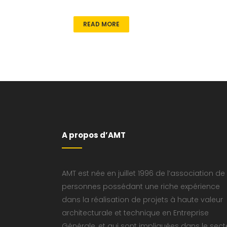
READ MORE
A propos d’AMT
AMT est née en juillet 1996 de l’association de
personnes possédant une riche expérience
dans la réalisation de projets à haute valeur
architecturale et technique en Entreprise
Générale, et qui sont impliquées dans le sect