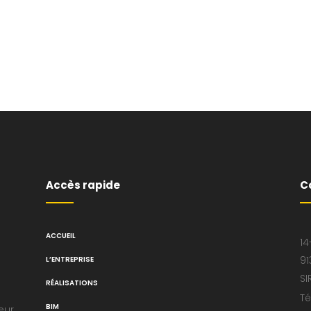
Accès rapide
C
ACCUEIL
14
91
L’ENTREPRISE
SI
RÉALISATIONS
Té
BIM
eur