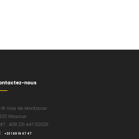
ontactez-nous
-16 Voie de Montavas
320 Wissous
RET : 408 231 447 00025
l :
+33 1 69 19 47 47