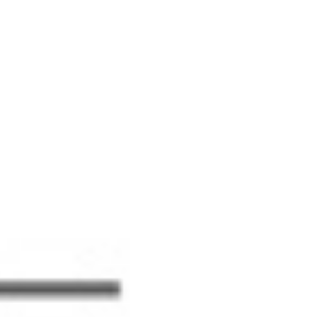
 1 69 19 47 47
14-16 Voie de Montavas 91320 Wissous
ACTUALITÉS
CONTACT