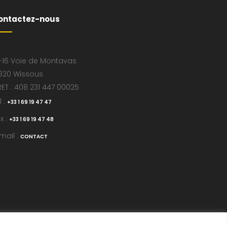
ontactez-nous
-16 Voie de Montavas
320 Wissous
RET : 408 231 447 00025
l :
+33 1 69 19 47 47
x :
+33 1 69 19 47 48
mail :
CONTACT