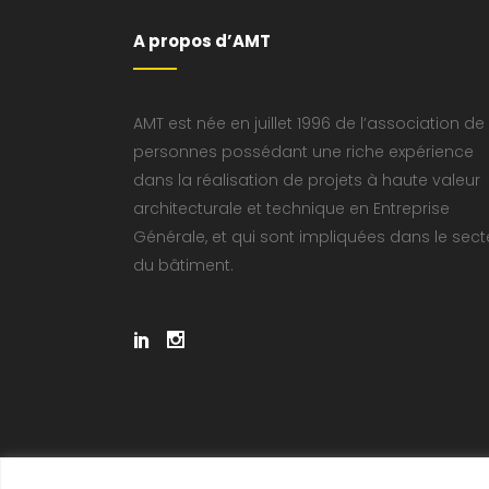
A propos d’AMT
AMT est née en juillet 1996 de l’association de
personnes possédant une riche expérience
dans la réalisation de projets à haute valeur
architecturale et technique en Entreprise
Générale, et qui sont impliquées dans le sect
du bâtiment.