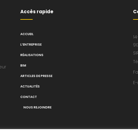
Accès rapide
C
ACCUEIL
14
91
L’ENTREPRISE
SI
RÉALISATIONS
Té
BIM
eur
Fa
ARTICLES DE PRESSE
E-
ACTUALITÉS
CONTACT
NOUS REJOINDRE