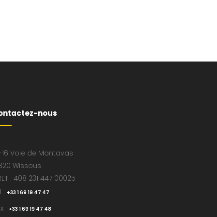
ontactez-nous
-16 Voie de Montavas
320 Wissous
RET : 408 231 447 00025
l :
+33 1 69 19 47 47
x :
+33 1 69 19 47 48