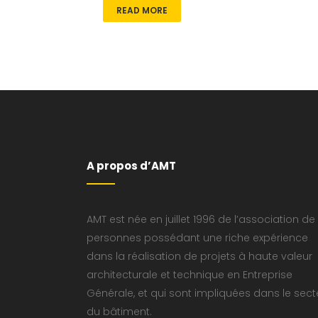
READ MORE
A propos d’AMT
AMT est née en juillet 1996 de l’association de
personnes possédant une riche expérience
dans la réalisation de projets à haute valeur
architecturale et technique en Entreprise
Générale, et qui sont impliquées dans le sect
du bâtiment.