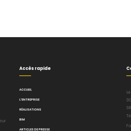
Accès rapide
C
ACCUEIL
14
91
L’ENTREPRISE
SI
RÉALISATIONS
Té
BIM
eur
Fa
ARTICLES DE PRESSE