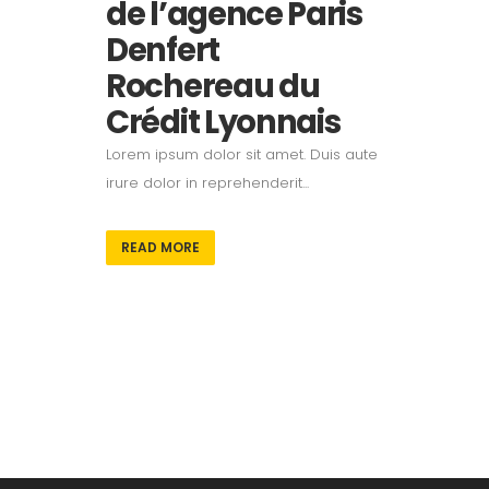
de l’agence Paris
Denfert
Rochereau du
Crédit Lyonnais
Lorem ipsum dolor sit amet. Duis aute
irure dolor in reprehenderit...
READ MORE