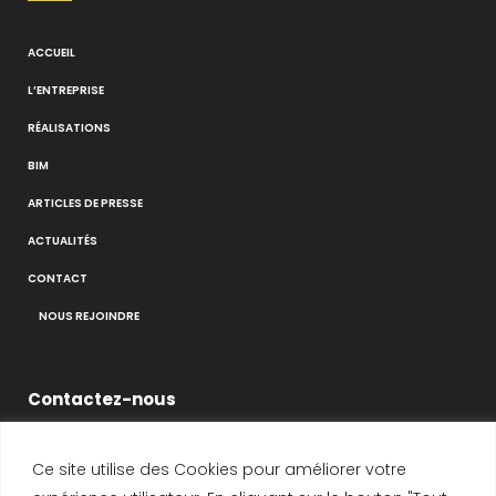
ACCUEIL
L’ENTREPRISE
RÉALISATIONS
BIM
ARTICLES DE PRESSE
ACTUALITÉS
CONTACT
NOUS REJOINDRE
Contactez-nous
Ce site utilise des Cookies pour améliorer votre
14-16 Voie de Montavas