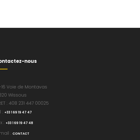
ontactez-nous
-16 Voie de Montavas
320 Wissous
RET : 408 231 447 00025
l :
+33 1 69 19 47 47
x :
+33 1 69 19 47 48
mail :
CONTACT