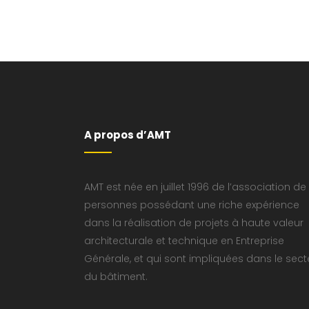
A propos d’AMT
AMT est née en juillet 1996 de l’association de
personnes possédant une riche expérience
dans la réalisation de projets à haute valeur
architecturale et technique en Entreprise
Générale, et qui sont impliquées dans le sect
du bâtiment.