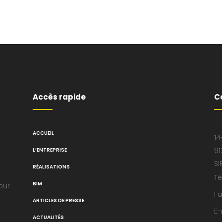
Accès rapide
C
ACCUEIL
14
91
L’ENTREPRISE
SI
RÉALISATIONS
Té
BIM
eur
Fa
ARTICLES DE PRESSE
E-
ACTUALITÉS