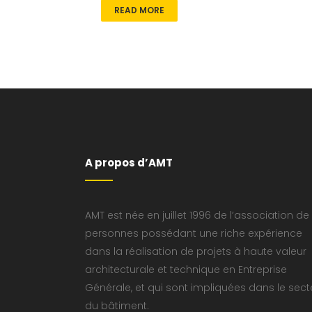
READ MORE
A propos d’AMT
AMT est née en juillet 1996 de l’association de
personnes possédant une riche expérience
dans la réalisation de projets à haute valeur
architecturale et technique en Entreprise
Générale, et qui sont impliquées dans le sect
du bâtiment.