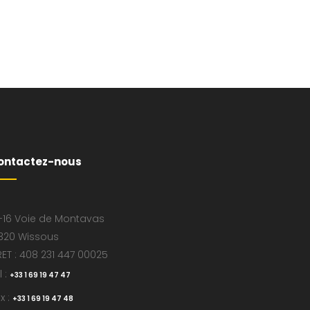
ontactez-nous
-16 Voie de Montavas
320 Wissous
RET : 408 231 447 00025
l :
+33 1 69 19 47 47
x :
+33 1 69 19 47 48