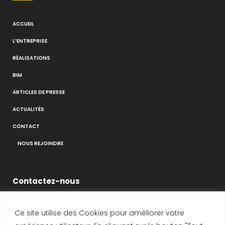
ACCUEIL
L’ENTREPRISE
RÉALISATIONS
BIM
ARTICLES DE PRESSE
ACTUALITÉS
CONTACT
NOUS REJOINDRE
Contactez-nous
Ce site utilise des Cookies pour améliorer votre
14-16 Voie de Montavas