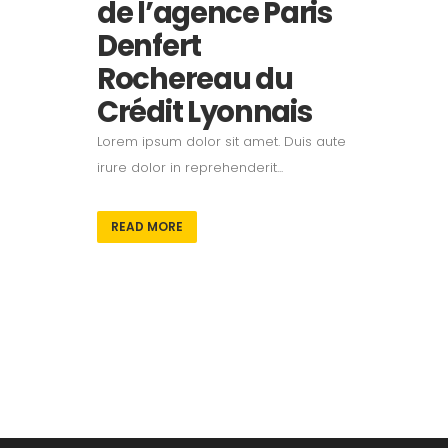
de l’agence Paris
Denfert
Rochereau du
Crédit Lyonnais
Lorem ipsum dolor sit amet. Duis aute
irure dolor in reprehenderit...
READ MORE