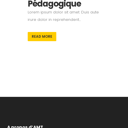
Pédagogique
Lorem ipsum dolor sit amet. Duis aute
irure dolor in reprehenderit...
READ MORE
A propos d’AMT