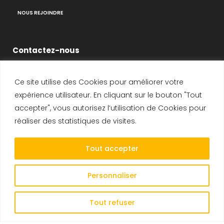
NOUS REJOINDRE
Contactez-nous
Ce site utilise des Cookies pour améliorer votre
14-16 Voie de Montavas
expérience utilisateur. En cliquant sur le bouton "Tout
91320 Wissous
accepter", vous autorisez l’utilisation de Cookies pour
SIRET : 408 231 447 00025
réaliser des statistiques de visites.
Tél :
+33 1 69 19 47 47
Tout accepter
Fax :
+33 1 69 19 47 48
E-mail :
CONTACT
Personnaliser
Tout refuser