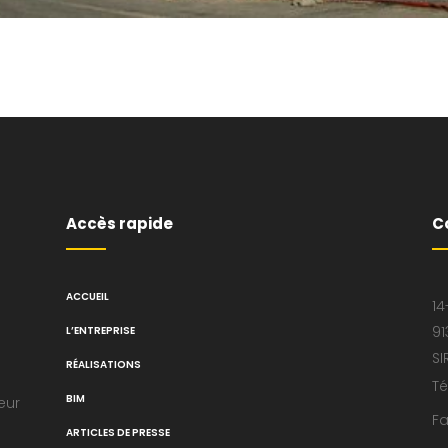
Accès rapide
C
ACCUEIL
14
91
L’ENTREPRISE
SI
RÉALISATIONS
Té
BIM
eur
Fa
ARTICLES DE PRESSE