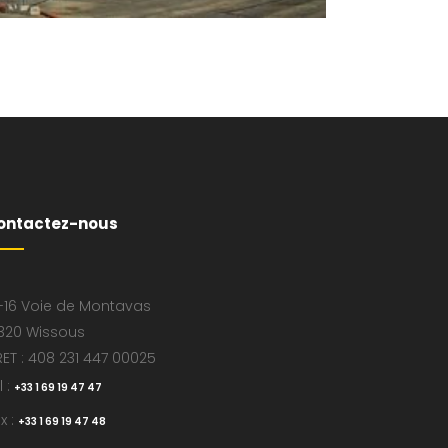
ontactez-nous
-16 Voie de Montavas
320 Wissous
RET : 408 231 447 00025
l :
+33 1 69 19 47 47
x :
+33 1 69 19 47 48