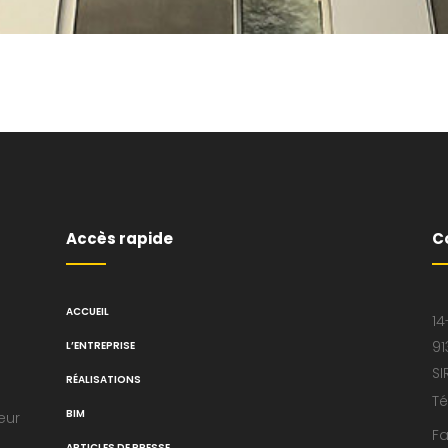
Accès rapide
C
ACCUEIL
14
91
L’ENTREPRISE
SI
RÉALISATIONS
Té
BIM
eur
Fa
ARTICLES DE PRESSE