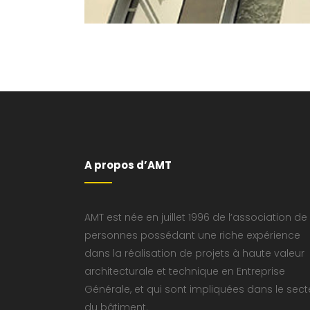
A propos d’AMT
AMT est née en juillet 1996 de l’association de
personnes possédant une riche expérience
dans la réalisation de projets à haute valeur
architecturale et technique en Entreprise
Générale, et qui sont impliquées dans le sect
du bâtiment.