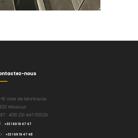
ontactez-nous
-16 Voie de Montavas
320 Wissous
RET : 408 231 447 00025
l :
+33 1 69 19 47 47
x :
+33 1 69 19 47 48