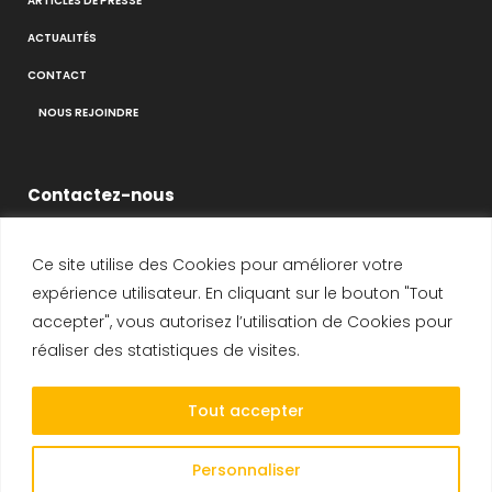
ARTICLES DE PRESSE
ACTUALITÉS
CONTACT
NOUS REJOINDRE
Contactez-nous
Ce site utilise des Cookies pour améliorer votre
14-16 Voie de Montavas
expérience utilisateur. En cliquant sur le bouton "Tout
91320 Wissous
accepter", vous autorisez l’utilisation de Cookies pour
SIRET : 408 231 447 00025
réaliser des statistiques de visites.
Tél :
+33 1 69 19 47 47
Tout accepter
Fax :
+33 1 69 19 47 48
E-mail :
CONTACT
Personnaliser