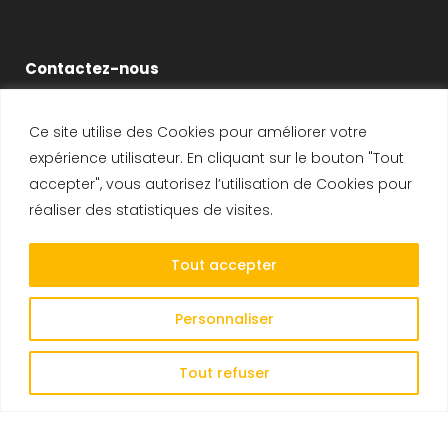
Contactez-nous
Ce site utilise des Cookies pour améliorer votre
14-16 Voie de Montavas
expérience utilisateur. En cliquant sur le bouton "Tout
91320 Wissous
accepter", vous autorisez l’utilisation de Cookies pour
SIRET : 408 231 447 00025
réaliser des statistiques de visites.
Tél :
+33 1 69 19 47 47
Tout accepter
Fax :
+33 1 69 19 47 48
E-mail :
CONTACT
Personnaliser
Tout refuser