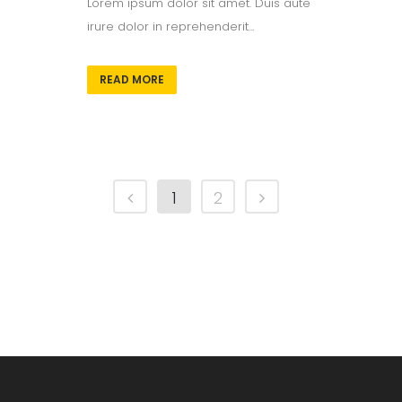
Lorem ipsum dolor sit amet. Duis aute
irure dolor in reprehenderit...
READ MORE
1
2