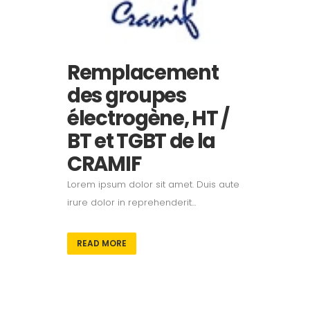
Remplacement
des groupes
électrogène, HT /
BT et TGBT de la
CRAMIF
Lorem ipsum dolor sit amet. Duis aute
irure dolor in reprehenderit...
READ MORE